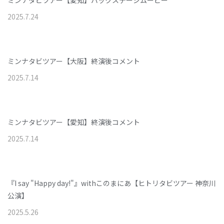
ミンナタビツアー【愛知】バックステージムービー
2025
.
7
.
24
ミンナタビツアー【大阪】終演後コメント
2025
.
7
.
14
ミンナタビツアー【愛知】終演後コメント
2025
.
7
.
14
『I say "Happy day!"』withこのまにあ【ヒトリタビツアー 神奈川
公演】
2025
.
5
.
26