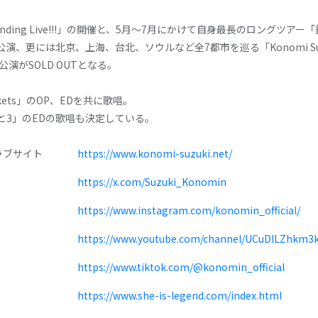
nding Live!!!」の開催と、5月～7月にかけて自身最長のロングツアー「鈴
更には北京、上海、台北、ソウルなど全7都市を巡る「Konomi Suzuki 
公演がSOLD OUTとなる。
ckets」のOP、EDを共に歌唱。
と3」のEDの歌唱も決定している。
ラブサイト
https://www.konomi-suzuki.net/
https://x.com/Suzuki_Konomin
https://www.instagram.com/konomin_official/
https://www.youtube.com/channel/UCuDILZhkm
https://www.tiktok.com/@konomin_official
https://www.she-is-legend.com/index.html