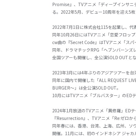
Promise』、TVアニメ「ディープイン
る。2022年5月、デビュー10周年を迎え5枚
2022年7月1日に株式会社115を起業
同年10月26日にはTVアニメ「恋愛フロップス」の
cw曲の『Secret Code』はTVアニメ「
同年、ドラマチックRPG「ヘブンバーンズレッ
全国ツアーも開催し、全公演SOLD OUTと
2023年3月には4年ぶりのアジアツアーを
同年に国内で開催した「ALL REQUEST LIVE!!!」
BURGER～」は全公演SOLD OUT。
10月にはTVアニメ「ブルバスター」のE
2024年1月放送のTVアニメ「異修羅」EDテー
『Resurrection』、TVアニメ「Re:ゼロ
同年春には、香港、台湾、上海、広州、ソウル、大阪、東
開催。11月には、初のインドネシア ジャ