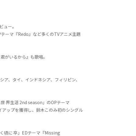
デビュー。
Pテーマ『Redo』など多くのTVアニメ主題
こに君がいるから』も歌唱。
シア、タイ、インドネシア、フィリピン、
 界生活 2nd season」のOPテーマ
ルタイアップを獲得し、鈴木このみ初のシングル
く頃に 卒」EDテーマ『Missing