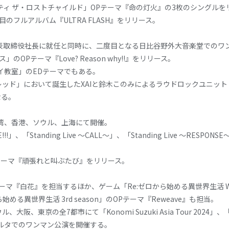
サニティ ザ・ロストチャイルド」OPテーマ『命の灯火』の3枚のシング
目のフルアルバム『ULTRA FLASH』をリリース。
し、代表取締役社長に就任と同時に、二度目となる日比谷野外大音楽堂での
OPテーマ『Love? Reason why!!』をリリース。
スパイ教室」のEDテーマでもある。
ド」において誕生したXAIと鈴木このみによるラウドロックユニット「She 
なる。
台湾、香港、ソウル、上海にて開催。
、「Standing Live ～CALL～」、「Standing Live ～RESPONSE～」
Dテーマ『頑張れと叫ぶたび』をリリース。
マ『白花』を担当するほか、ゲーム「Re:ゼロから始める異世界生活 Witch’s
から始める異世界生活 3rd season」のOPテーマ『Reweave』も担当。
京の全7都市にて「Konomi Suzuki Asia Tour 2024」、「鈴木
カルタでのワンマン公演を開催する。