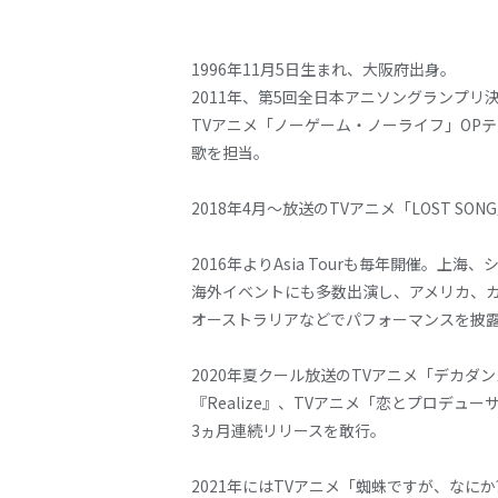
1996年11月5日生まれ、大阪府出身。
2011年、第5回全日本アニソングランプリ決勝
TVアニメ「ノーゲーム・ノーライフ」OPテー
歌を担当。
2018年4月～放送のTVアニメ「LOST
2016年よりAsia Tourも毎年開催。
海外イベントにも多数出演し、アメリカ、
オーストラリアなどでパフォーマンスを披
2020年夏クール放送のTVアニメ「デカダンス」の
『Realize』、TVアニメ「恋とプロデ
3ヵ月連続リリースを敢行。
2021年にはTVアニメ「蜘蛛ですが、なにか?」後