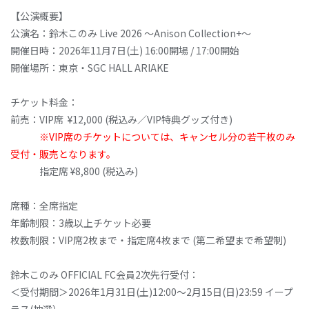
【公演概要】
公演名：鈴木このみ Live 2026 ～Anison Collection+～
開催日時：2026年11月7日(土) 16:00開場 / 17:00開始
開催場所：東京・SGC HALL ARIAKE
チケット料金：
前売：VIP席 ¥12,000 (税込み／VIP特典グッズ付き)
※VIP席のチケットについては、キャンセル分の若干枚のみ
受付・販売となります。
指定席 ¥8,800 (税込み)
席種：全席指定
年齢制限：3歳以上チケット必要
枚数制限：VIP席2枚まで・指定席4枚まで (第二希望まで希望制)
鈴木このみ OFFICIAL FC会員2次先行受付：
＜受付期間＞2026年1月31日(土)12:00～2月15日(日)23:59 イープ
ラス(抽選）