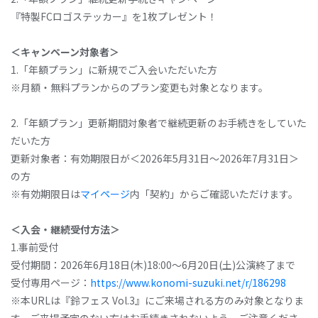
『特製FCロゴステッカー』を1枚プレゼント！
＜キャンペーン対象者＞
1.「年額プラン」に新規でご入会いただいた方
※月額・無料プランからのプラン変更も対象となります。
2.「年額プラン」更新期間対象者で継続更新のお手続きをしていた
だいた方
更新対象者：有効期限日が＜2026年5月31日～2026年7月31日＞
の方
※有効期限日は
マイページ
内「契約」からご確認いただけます。
＜入会・継続受付方法＞
1.事前受付
受付期間：2026年6月18日(木)18:00～6月20日(土)公演終了まで
受付専用ページ：
https://www.konomi-suzuki.net/r/186298
※本URLは『鈴フェス Vol.3』にご来場される方のみ対象となりま
す。ご来場予定のない方はお手続きされないよう、ご注意くださ