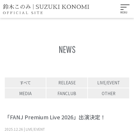
MENU
NEWS
すべて
RELEASE
LIVE/EVENT
MEDIA
FANCLUB
OTHER
「FANJ Premium Live 2026」出演決定！
2025
.
12
.
26
|
LIVE/EVENT