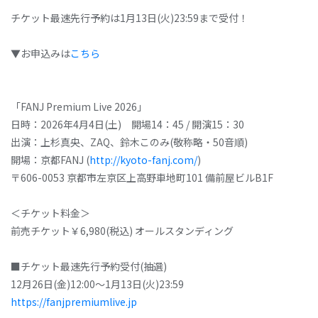
チケット最速先行予約は1月13日(火)23:59まで受付！
▼お申込みは
こちら
「FANJ Premium Live 2026」
日時：2026年4月4日(土) 開場14：45 / 開演15：30
出演：上杉真央、ZAQ、鈴木このみ(敬称略・50音順)
開場：京都FANJ (
http://kyoto-fanj.com/
)
〒606-0053 京都市左京区上高野車地町101 備前屋ビルB1F
＜チケット料金＞
前売チケット￥6,980(税込) オールスタンディング
■チケット最速先行予約受付(抽選)
12月26日(金)12:00～1月13日(火)23:59
https://fanjpremiumlive.jp