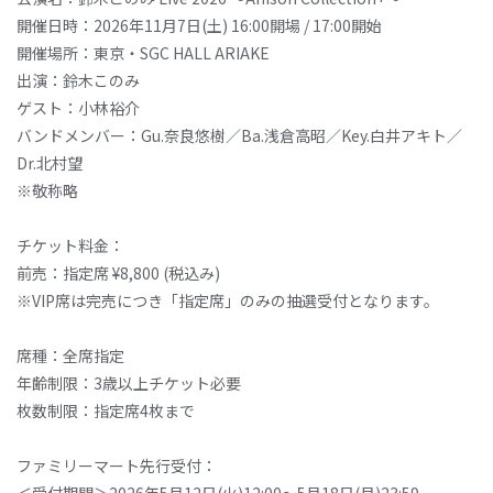
開催日時：2026年11月7日(土) 16:00開場 / 17:00開始
開催場所：東京・SGC HALL ARIAKE
出演：鈴木このみ
ゲスト：小林裕介
バンドメンバー：Gu.奈良悠樹／Ba.浅倉高昭／Key.白井アキト／
Dr.北村望
※敬称略
チケット料金：
前売：指定席 ¥8,800 (税込み)
※VIP席は完売につき「指定席」のみの抽選受付となります。
席種：全席指定
年齢制限：3歳以上チケット必要
枚数制限：指定席4枚まで
ファミリーマート先行受付：
＜受付期間＞2026年5月12日(火)12:00～5月18日(月)23:59