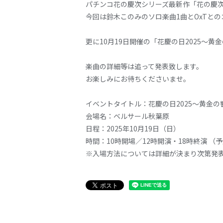
パチンコ花の慶次シリーズ最新作「花の慶
今回は鈴木このみのソロ楽曲1曲とOxTと
更に10月19日開催の「花慶の日2025～
楽曲の詳細等は追って発表致します。
お楽しみにお待ちくださいませ。
イベントタイトル：花慶の日2025～黄金の
会場名：ベルサール秋葉原
日程：2025年10月19日（日）
時間：10時開場／12時開演・18時終演 （
※入場方法については詳細が決まり次第発