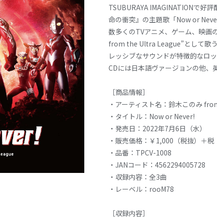
TSUBURAYA IMAGINATIO
命の衝突』の主題歌「Now or Nev
数多くのTVアニメ、ゲーム、映画
from the Ultra League”と
レッシブなサウンドが特徴的なロッ
CDには日本語ヴァージョンの他、
［商品情報］
・アーティスト名：鈴木このみ from the
・タイトル：Now or Never!
・発売日：2022年7月6日（水）
・販売価格：￥1,000（税抜）＋税
・品番：TPCV-1008
・JANコード：4562294005728
・収録内容：全3曲
・レーベル：rooM78
［収録内容］