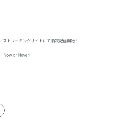
ド／ストリーミングサイトにて順次配信開始！
／Now or Never!