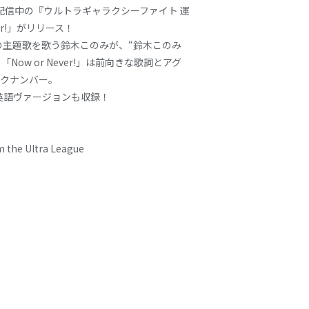
Nで好評配信中の『ウルトラギャラクシーファイト 運
er!」がリリース！
の主題歌を歌う鈴木このみが、“鈴木このみ
して歌う「Now or Never!」は前向きな歌詞とアグ
クナンバー。
英語ヴァージョンも収録！
 Ultra League