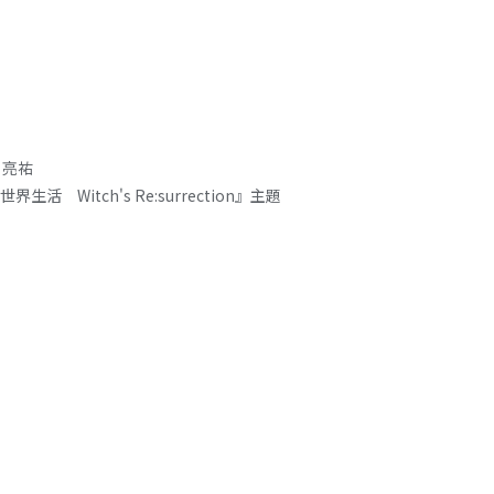
 亮祐
Witch's Re:surrection』主題